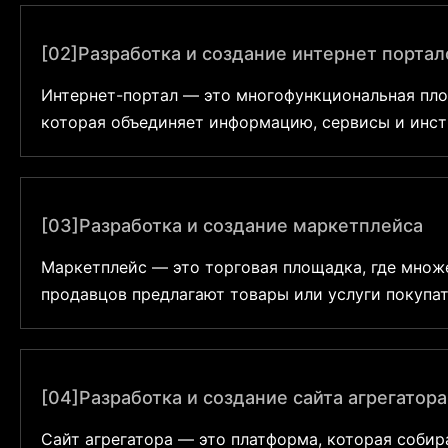
обрабатывают данные, ведут учёт и автоматизир
рутину. Разработка позволяет компаниям
[02]
Разработка и создание интернет портал
получить инструмент, который упрощает работу
сотрудников и улучшает...
Интернет-портал — это многофункциональная пл
которая объединяет информацию, сервисы и инс
для разных групп пользователей. Такое решение 
компаниям выстроить единое пространство для
сотрудников, клиентов или партнёров. Разработка
[03]
Разработка и создание маркетплейса
позволяет централизовать управление данными...
Маркетплейс — это торговая площадка, где множ
продавцов предлагают товары или услуги покупа
одном месте. Такое решение автоматизирует приё
обработку платежей и взаимодействие между уч
платформы. Разработка маркетплейса позволяет 
[04]
Разработка и создание сайта агрегатора
выйти...
Сайт агрегатора — это платформа, которая собир