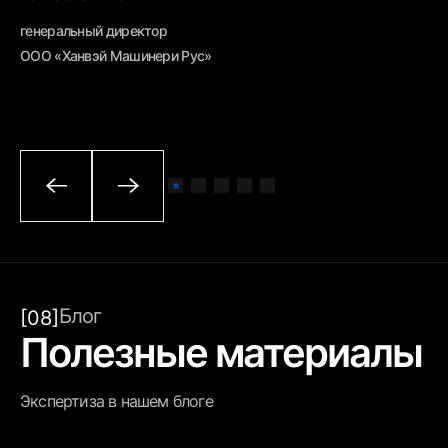
ге
генеральный директор
ОО
ООО «Ханвэй Машинери Рус»
Блог
[08]
Полезные материалы
Экспертиза в нашем блоге