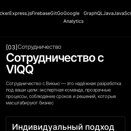
Express.js
Firebase
Git
Go
Google
GraphQL
Java
JavaScript
K
Analytics
Сотрудничество
[03]
Сотрудничество с
VIQQ
Сотрудничество с Викью — это надёжная разработка
под ваши цели: экспертная команда, прозрачные
процессы, соблюдение сроков и решений, которые
масштабируют бизнес
Индивидуальный подход