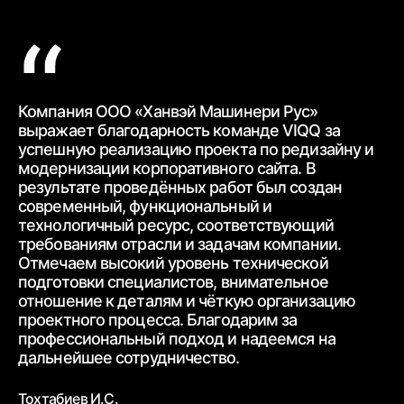
Компания ООО «Ханвэй Машинери Рус»
Ко
выражает благодарность
команде VIQQ за
бл
успешную реализацию проекта по редизайну и
пр
модернизации корпоративного сайта.
В
ра
результате проведённых работ был создан
ww
современный,
функциональный и
ур
технологичный ресурс, соответствующий
тр
требованиям
отрасли и задачам компании.
от
Отмечаем высокий уровень технической
ср
подготовки специалистов, внимательное
вз
отношение к деталям и чёткую
организацию
От
проектного процесса.
Благодарим за
пр
профессиональный подход и надеемся на
вн
дальнейшее
сотрудничество.
Бе
Тохтабиев И.С.