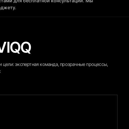
стами для бесплатной консультации. Мы
юджету.
VIQQ
 цели: экспертная команда, прозрачные процессы,
с