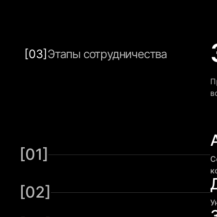
[03]
Этапы сотрудничества
П
в
[01]
С
к
[02]
У