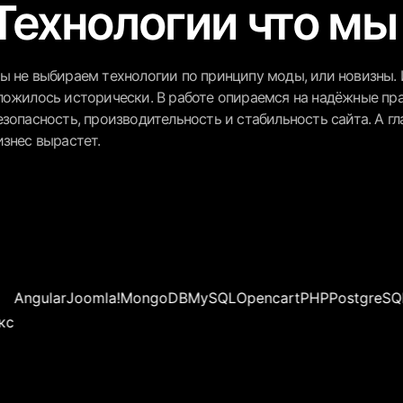
Технологии что мы
ы не выбираем технологии по принципу моды, или новизны. 
ложилось исторически. В работе опираемся на надёжные пр
езопасность, производительность и стабильность сайта. А гл
изнес вырастет.
r
Joomla!
MongoDB
MySQL
Opencart
PHP
PostgreSQL
Python