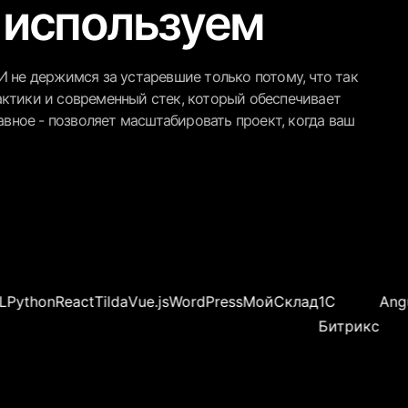
 используем
И не держимся за устаревшие только потому, что так
актики и современный стек, который обеспечивает
авное - позволяет масштабировать проект, когда ваш
React
Tilda
Vue.js
WordPress
МойСклад
1С
Angular
Joom
Битрикс