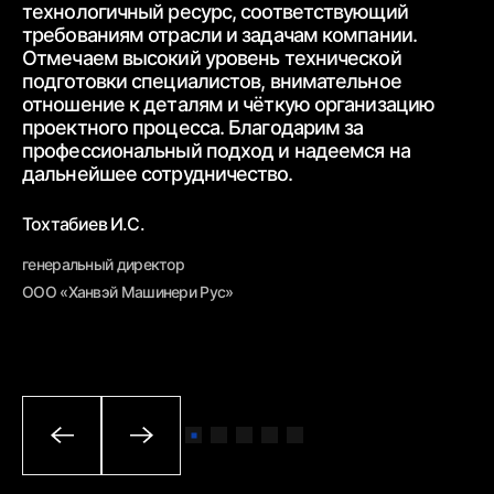
технологичный ресурс, соответствующий
тр
требованиям
отрасли и задачам компании.
от
Отмечаем высокий уровень технической
ср
подготовки специалистов, внимательное
вз
отношение к деталям и чёткую
организацию
От
проектного процесса.
Благодарим за
пр
профессиональный подход и надеемся на
вн
дальнейшее
сотрудничество.
Бе
Тохтабиев И.С.
ге
генеральный директор
ОО
ООО «Ханвэй Машинери Рус»