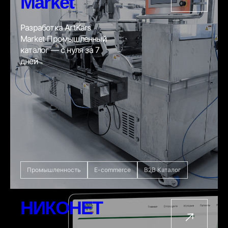
Market
Разработка ArtKars
Market Промышленный
каталог — с нуля за 7
дней
Промышленность
E-commerce
B2B Каталог
НИКОНЕТ