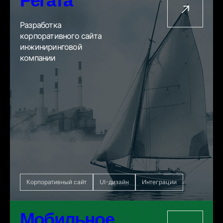
Регата
Разработка
корпоративного сайта
инжиниринговой
компании
Корпоративный сайт
UI-дизайн
Интеграции
Мобильное