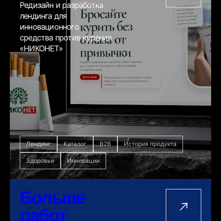
Редизайн и разработка
лендинга для
инновационного
средства против курения
«НИКОНЕТ»
Лендинг
Каталог
B2B
История продукта
Здоровье
Инновации
Больше
работ