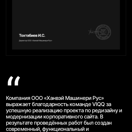
Компания ООО «Ханвэй Машинери Рус»
Ко
выражает благодарность
команде VIQQ за
бл
успешную реализацию проекта по редизайну и
пр
модернизации корпоративного сайта.
В
ра
результате проведённых работ был создан
ww
современный,
функциональный и
ур