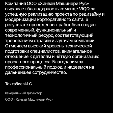
Компания ООО «Ханвэй Машинери Рус»
Ко
выражает благодарность
команде VIQQ за
бл
успешную реализацию проекта по редизайну и
пр
модернизации корпоративного сайта.
В
ра
результате проведённых работ был создан
ww
современный,
функциональный и
ур
технологичный ресурс, соответствующий
тр
требованиям
отрасли и задачам компании.
от
Отмечаем высокий уровень технической
ср
подготовки специалистов, внимательное
вз
отношение к деталям и чёткую
организацию
От
проектного процесса.
Благодарим за
пр
профессиональный подход и надеемся на
вн
дальнейшее
сотрудничество.
Бе
Тохтабиев И.С.
ге
генеральный директор
ОО
ООО «Ханвэй Машинери Рус»