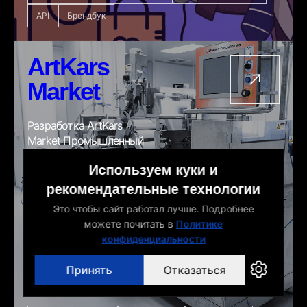
API
Брендбук
ArtKars
Market
Разработка ArtKars
Market Промышленный
каталог — с нуля за 7
Используем куки и
дней
рекомендательные технологии
Это чтобы сайт работал лучше. Подробнее
можете почитать в
Политике
конфиденциальности
Принять
Отказаться