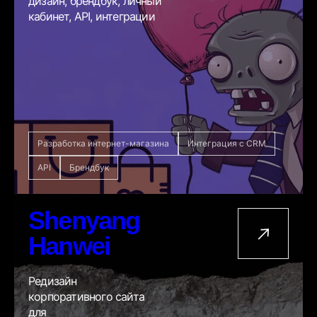
дизайн, брендбук, личный
кабинет, API, интеграции
Разработка интернет-магазина
Интеграция с CRM
API
Брендбук
Shenyang
Hanwei
Редизайн
корпоративного сайта
для