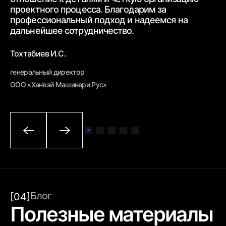
От
проектного процесса.
Благодарим за
пр
профессиональный подход и надеемся на
вн
дальнейшее
сотрудничество.
Бе
Тохтабиев И.С.
ге
генеральный директор
ОО
ООО «Ханвэй Машинери Рус»
Блог
[04]
Полезные материалы