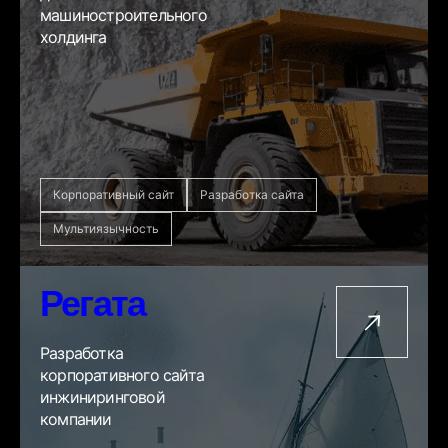
машиностроительного
холдинга
Корпоративный сайт
Разработка сайта
Мультиязычность
Регата
Разработка
корпоративного сайта
инжиниринговой
компании