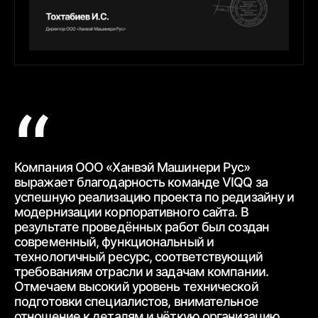
Компания ООО «Ханвэй Машинери Рус»
Ко
выражает благодарность
команде VIQQ за
бл
успешную реализацию проекта по редизайну и
пр
модернизации корпоративного сайта.
В
ра
результате проведённых работ был создан
ww
современный,
функциональный и
ур
технологичный ресурс, соответствующий
тр
требованиям
отрасли и задачам компании.
от
Отмечаем высокий уровень технической
ср
подготовки специалистов, внимательное
вз
отношение к деталям и чёткую
организацию