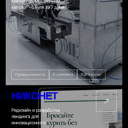
Market Промышленный
каталог - с нуля за 7 дней
Промышленность
E-commerce
B2B Каталог
НИКОНЕТ
Редизайн и разработка
лендинга для
инновационного