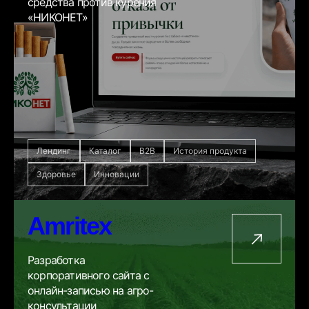
средства против курения
«НИКОНЕТ»
Лендинг
Каталог
B2B
История продукта
Здоровье
Инновации
Amritex
Разработка
корпоративного сайта с
онлайн-записью на агро-
консультации