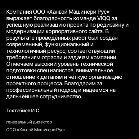
Компания ООО «Ханвэй Машинери Рус»
Ко
выражает благодарность
команде VIQQ за
бл
успешную реализацию проекта по редизайну и
пр
модернизации корпоративного сайта.
В
ра
результате проведённых работ был создан
ww
современный,
функциональный и
ур
технологичный ресурс, соответствующий
тр
требованиям
отрасли и задачам компании.
от
Отмечаем высокий уровень технической
ср
подготовки специалистов, внимательное
вз
отношение к деталям и чёткую
организацию
От
проектного процесса.
Благодарим за
пр
профессиональный подход и надеемся на
вн
дальнейшее
сотрудничество.
Бе
Тохтабиев И.С.
ге
генеральный директор
ОО
ООО «Ханвэй Машинери Рус»