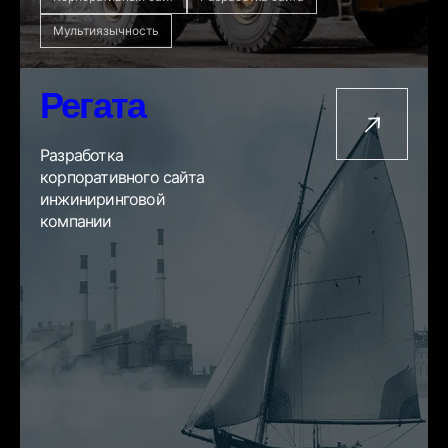
Мультиязычность
Регата
Разработка
корпоративного сайта
инжиниринговой
компании