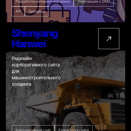
Разработка интернет-магазина
Интеграция с CRM
API
Брендбук
Shenyang
Hanwei
Редизайн
корпоративного сайта
для
машиностроительного
холдинга
Корпоративный сайт
Разработка сайта