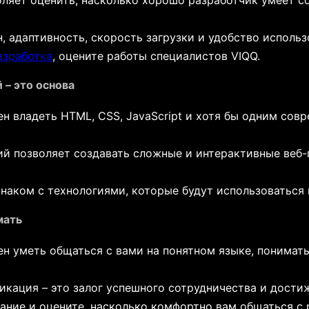
ляет оценить, насколько хорошо разработчик умеет с
, адаптивность, скорость загрузки и удобство использ
азработка
, оцените работы специалистов VIQQ.
 – это основа
н владеть HTML, CSS, JavaScript и хотя бы одним сов
ий позволяет создавать сложные и интерактивные веб
знаком с технологиями, которые будут использоваться 
мать
н уметь общаться с вами на понятном языке, понимать
кация – это залог успешного сотрудничества и дости
ние и оцените, насколько комфортно вам общаться с 