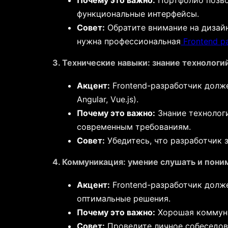
Почему это важно:
Портфолио позво
функциональные интерфейсы.
Совет:
Обратите внимание на дизайн
нужна профессиональная
Frontend р
3. Технические навыки: знание технологий
Акцент:
Frontend-разработчик долже
Angular, Vue.js).
Почему это важно:
Знание технолог
современным требованиям.
Совет:
Убедитесь, что разработчик 
4. Коммуникация: умение слушать и пони
Акцент:
Frontend-разработчик долже
оптимальные решения.
Почему это важно:
Хорошая коммуни
Совет:
Проведите личное собеседова