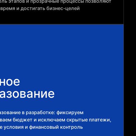
оль этапов и прозрачные процессы позволяют
овремя и достигать бизнес-целей
ное
азование
зование в разработке: фиксируем
ываем бюджет и исключаем скрытые платежи,
е условия и финансовый контроль