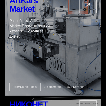
ArtKars
Market
Разработка ArtKars
Market Промышленный
каталог — с нуля за 7
дней
Промышленность
E-commerce
B2B Каталог
НИКОНЕТ