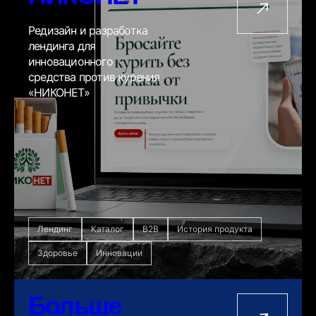
Редизайн и разработка
лендинга для
инновационного
средства против курения
«НИКОНЕТ»
Лендинг
Каталог
B2B
История продукта
Здоровье
Инновации
Больше