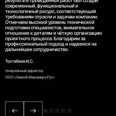
результате проведённых работ был создан
ww
современный,
функциональный и
ур
технологичный ресурс, соответствующий
тр
требованиям
отрасли и задачам компании.
от
Отмечаем высокий уровень технической
ср
подготовки специалистов, внимательное
вз
отношение к деталям и чёткую
организацию
От
проектного процесса.
Благодарим за
пр
профессиональный подход и надеемся на
вн
дальнейшее
сотрудничество.
Бе
Тохтабиев И.С.
ге
генеральный директор
ОО
ООО «Ханвэй Машинери Рус»