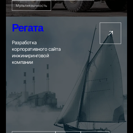
Мультиязычность
Регата
Разработка
корпоративного сайта
инжиниринговой
компании