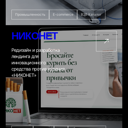
Промышленность
E-commerce
B2B Каталог
НИКОНЕТ
Редизайн и разработка
лендинга для
инновационного
средства против курения
«НИКОНЕТ»