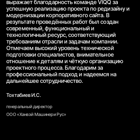
выражает благодарность
команде VIQQ за
бл
успешную реализацию проекта по редизайну и
пр
модернизации корпоративного сайта.
В
ра
результате проведённых работ был создан
ww
современный,
функциональный и
ур
технологичный ресурс, соответствующий
тр
требованиям
отрасли и задачам компании.
от
Отмечаем высокий уровень технической
ср
подготовки специалистов, внимательное
вз
отношение к деталям и чёткую
организацию
От
проектного процесса.
Благодарим за
пр
профессиональный подход и надеемся на
вн
дальнейшее
сотрудничество.
Бе
Тохтабиев И.С.
ге
генеральный директор
ОО
ООО «Ханвэй Машинери Рус»