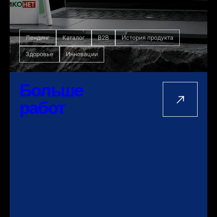
Лендинг
Каталог
B2B
История продукта
Здоровье
Инновации
Больше
работ