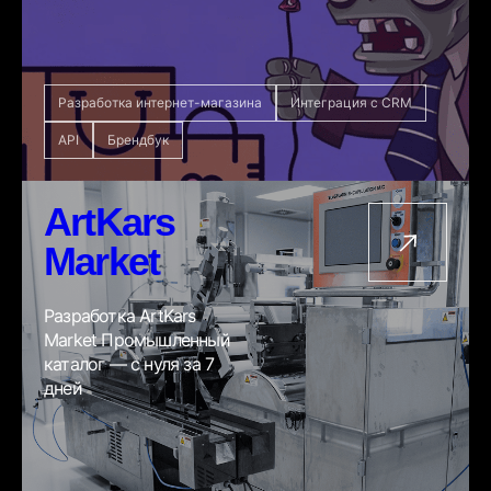
Разработка интернет-магазина
Интеграция с CRM
API
Брендбук
ArtKars
Market
Разработка ArtKars
Market Промышленный
каталог — с нуля за 7
дней