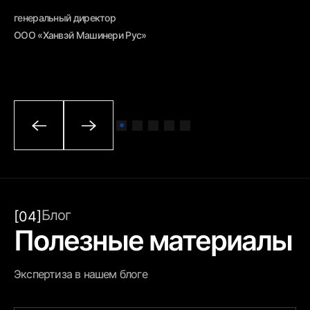
ге
генеральный директор
ОО
ООО «Ханвэй Машинери Рус»
Блог
[04]
Полезные материалы
Экспертиза в нашем блоге