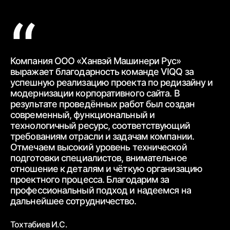
Компания ООО «Ханвэй Машинери Рус»
Ко
выражает благодарность
команде VIQQ за
бл
успешную реализацию проекта по редизайну и
пр
модернизации корпоративного сайта.
В
ра
результате проведённых работ был создан
ww
современный,
функциональный и
ур
технологичный ресурс, соответствующий
тр
требованиям
отрасли и задачам компании.
от
Отмечаем высокий уровень технической
ср
подготовки специалистов, внимательное
вз
отношение к деталям и чёткую
организацию
От
проектного процесса.
Благодарим за
пр
профессиональный подход и надеемся на
вн
дальнейшее
сотрудничество.
Бе
Тохтабиев И.С.