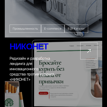
Промышленность
E-commerce
B2B Каталог
НИКОНЕТ
Редизайн и разработка
лендинга для
инновационного
средства против курения
«НИКОНЕТ»