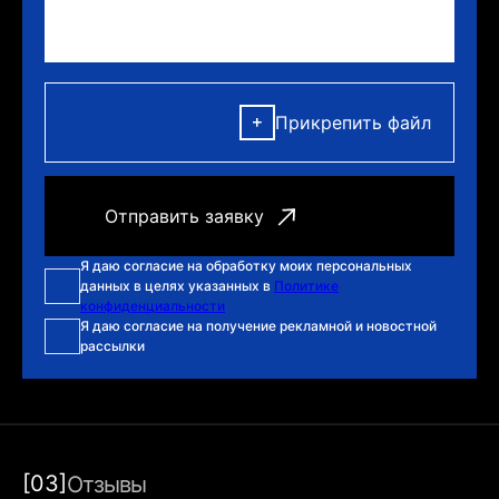
Прикрепить файл
Я даю согласие на обработку моих персональных
данных в целях указанных в
Политике
конфиденциальности
Я даю согласие на получение рекламной и новостной
рассылки
[03]
Отзывы