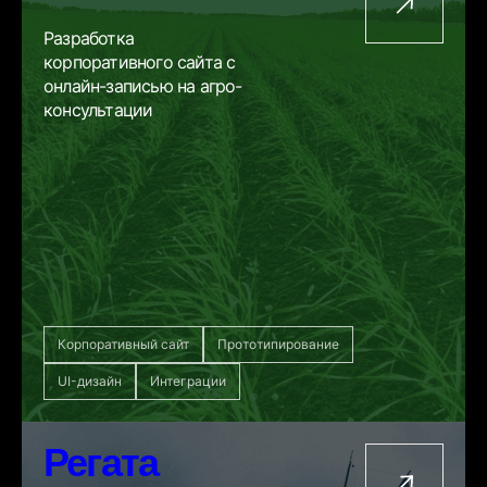
Разработка
корпоративного сайта с
онлайн-записью на агро-
консультации
Корпоративный сайт
Прототипирование
UI-дизайн
Интеграции
Регата