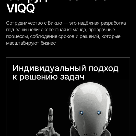
VIQQ
Сотрудничество с Викью — это надёжная разработка
под ваши цели: экспертная команда, прозрачные
процессы, соблюдение сроков и решений, которые
масштабируют бизнес
Индивидуальный подход
к решению задач