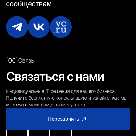
сообществам:
[06]
Связь
Связаться с нами
Индивидуальные IT решения для вашего бизнеса.
Получите бесплатную консультацию и узнайте, как мы
можем помочь вам достичь успеха
Перезвонить