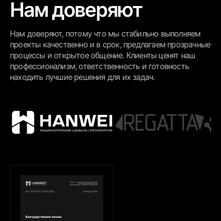
Нам доверяют
Нам доверяют, потому что мы стабильно выполняем
проекты качественно и в срок, предлагаем прозрачные
процессы и открытое общение. Клиенты ценят наш
профессионализм, ответственность и готовность
находить лучшие решения для их задач.