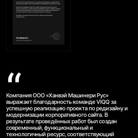
Компания ООО «Ханвэй Машинери Рус»
Ко
выражает благодарность
команде VIQQ за
бл
успешную реализацию проекта по редизайну и
пр
модернизации корпоративного сайта.
В
ра
результате проведённых работ был создан
ww
современный,
функциональный и
ур
технологичный ресурс, соответствующий
тр