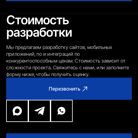
Стоимость
разработки
Мы предлагаем разработку сайтов, мобильных
приложений, по и интеграций по
конкурентоспособным ценам. Стоимость зависит от
сложности проекта. Свяжитесь с нами, или заполните
форму ниже, чтобы получить оценку.
Перезвонить