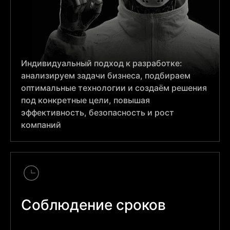
Индивидуальный подход к разработке:
анализируем задачи бизнеса, подбираем
оптимальные технологии и создаём решения
под конкретные цели, повышая
эффективность, безопасность и рост
компаний
Соблюдение сроков