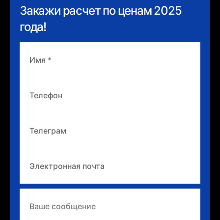
Закажи расчет по ценам 2025
года!