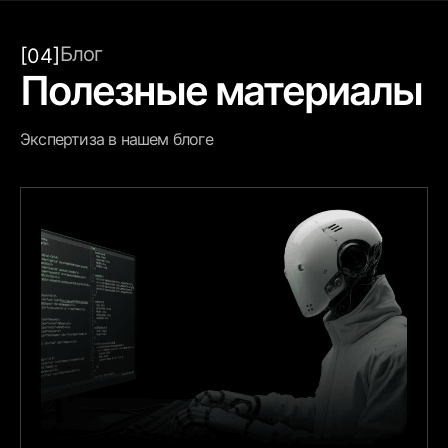
Блог
[04]
Полезные материалы
Экспертиза в нашем блоге