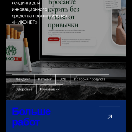
лендинга для
инновационного
средства против курения
«НИКОНЕТ»
Лендинг
Каталог
B2B
История продукта
Здоровье
Инновации
Больше
работ