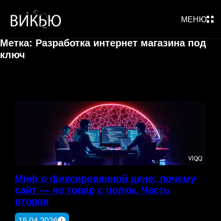
Перейти
МЕНЮ
к
содержимому
Метка:
Разработка интернет магазина под
ключ
Миф о фиксированной цене: почему
сайт — не товар с полки. Часть
вторая
15.04.2026