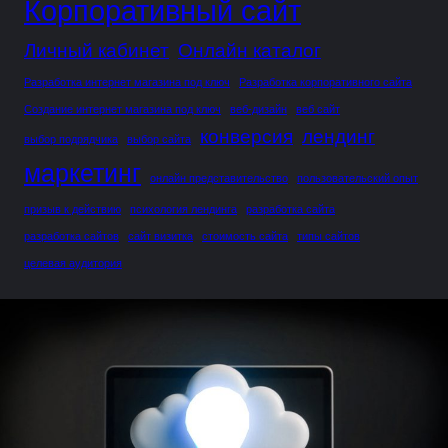
Корпоративный сайт
Личный кабинет
Онлайн каталог
Разработка интернет магазина под ключ
Разработка корпоративного сайта
Создание интернет магазина под ключ
веб-дизайн
веб сайт
конверсия
лендинг
выбор подрядчика
выбор сайта
маркетинг
онлайн представительство
пользовательский опыт
призыв к действию
психология лендинга
разработка сайта
разработка сайтов
сайт визитка
стоимость сайта
типы сайтов
целевая аудитория