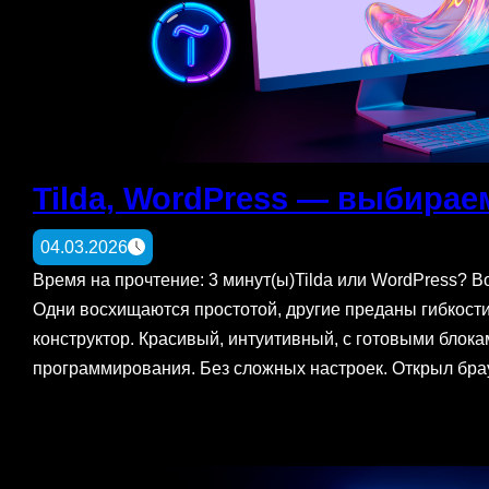
Tilda, WordPress — выбира
04.03.2026
Время на прочтение: 3 минут(ы)Tilda или WordPress? В
Одни восхищаются простотой, другие преданы гибкости
конструктор. Красивый, интуитивный, с готовыми блокам
программирования. Без сложных настроек. Открыл брау