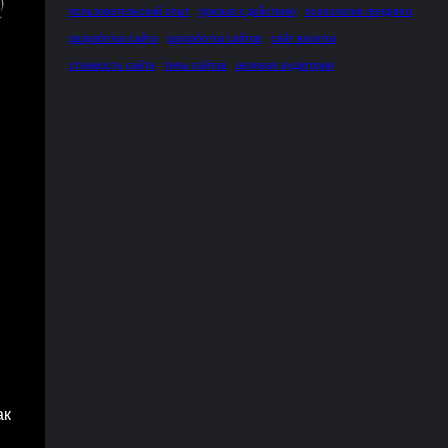
пользовательский опыт
призыв к действию
психология лендинга
разработка сайта
разработка сайтов
сайт визитка
стоимость сайта
типы сайтов
целевая аудитория
ак