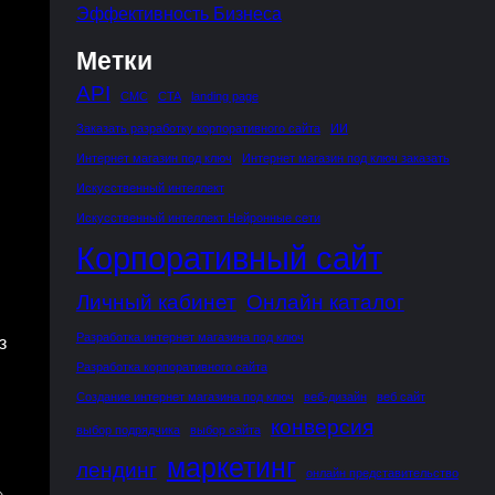
Эффективность Бизнеса
Метки
API
CMC
CTA
landing page
Заказать разработку корпоративного сайта
ИИ
Интернет магазин под ключ
Интернет магазин под ключ заказать
Искусственный интеллект
Искусственный интеллект Нейронные сети
Корпоративный сайт
Личный кабинет
Онлайн каталог
Разработка интернет магазина под ключ
з
Разработка корпоративного сайта
Создание интернет магазина под ключ
веб-дизайн
веб сайт
конверсия
выбор подрядчика
выбор сайта
маркетинг
лендинг
онлайн представительство