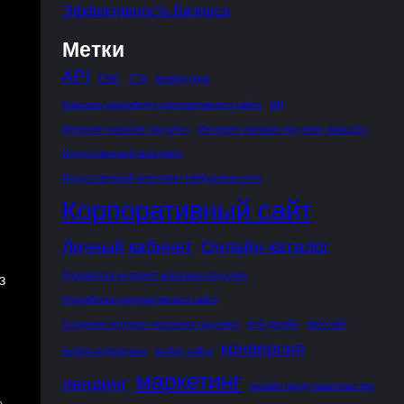
Эффективность Бизнеса
Метки
API
CMC
CTA
landing page
Заказать разработку корпоративного сайта
ИИ
Интернет магазин под ключ
Интернет магазин под ключ заказать
Искусственный интеллект
Искусственный интеллект Нейронные сети
Корпоративный сайт
Личный кабинет
Онлайн каталог
Разработка интернет магазина под ключ
з
Разработка корпоративного сайта
Создание интернет магазина под ключ
веб-дизайн
веб сайт
конверсия
выбор подрядчика
выбор сайта
маркетинг
лендинг
онлайн представительство