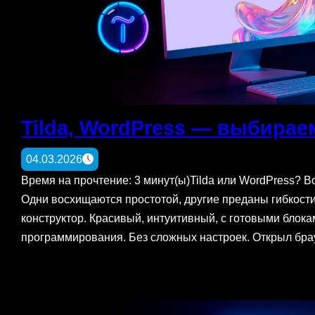
Tilda, WordPress — выбира
04.03.2026
Время на прочтение: 3 минут(ы)Tilda или WordPress? В
Одни восхищаются простотой, другие преданы гибкости
конструктор. Красивый, интуитивный, с готовыми блокам
программирования. Без сложных настроек. Открыл брау