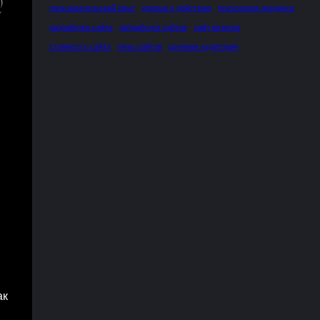
пользовательский опыт
призыв к действию
психология лендинга
разработка сайта
разработка сайтов
сайт визитка
стоимость сайта
типы сайтов
целевая аудитория
ак