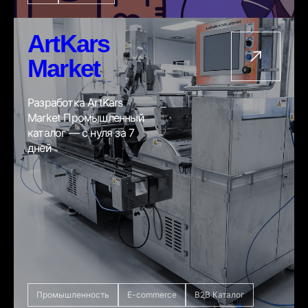
ArtKars
Market
Разработка ArtKars
Market Промышленный
каталог — с нуля за 7
дней
Промышленность
E-commerce
B2B Каталог