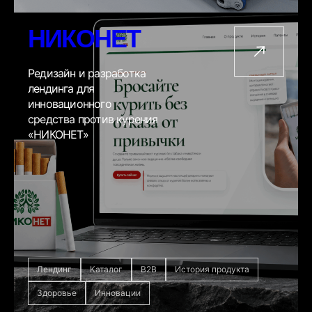
НИКОНЕТ
Редизайн и разработка
лендинга для
инновационного
средства против курения
«НИКОНЕТ»
Лендинг
Каталог
B2B
История продукта
Здоровье
Инновации