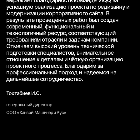
выражает благодарность
команде VIQQ за
бл
успешную реализацию проекта по редизайну и
пр
модернизации корпоративного сайта.
В
ра
результате проведённых работ был создан
ww
современный,
функциональный и
ур
технологичный ресурс, соответствующий
тр
требованиям
отрасли и задачам компании.
от
Отмечаем высокий уровень технической
ср
подготовки специалистов, внимательное
вз
отношение к деталям и чёткую
организацию
От
проектного процесса.
Благодарим за
пр
профессиональный подход и надеемся на
вн
дальнейшее
сотрудничество.
Бе
Тохтабиев И.С.
ге
генеральный директор
ОО
ООО «Ханвэй Машинери Рус»