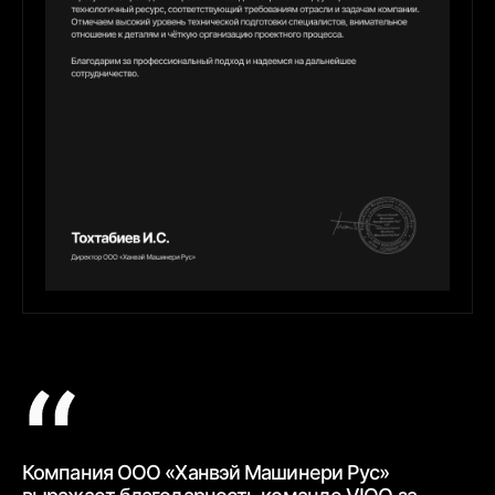
Компания ООО «Ханвэй Машинери Рус»
Ко