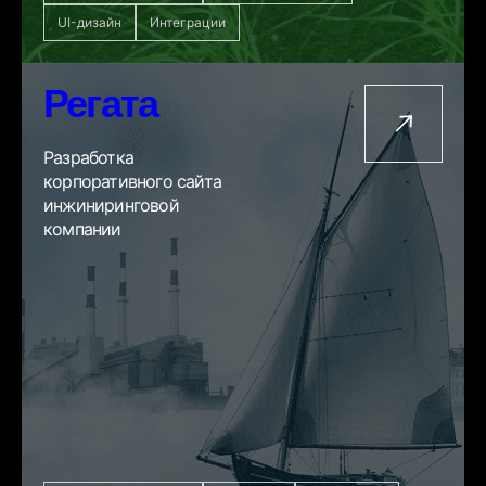
UI-дизайн
Интеграции
Регата
Разработка
корпоративного сайта
инжиниринговой
компании