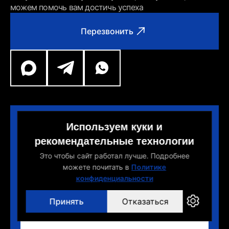
можем помочь вам достичь успеха
Перезвонить
Закажи расчет по ценам 2025
Используем куки и
года!
рекомендательные технологии
Это чтобы сайт работал лучше. Подробнее
можете почитать в
Политике
конфиденциальности
Принять
Отказаться