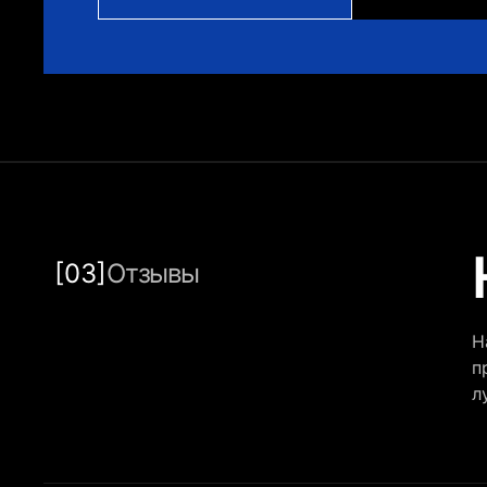
[03]
Отзывы
Н
п
л