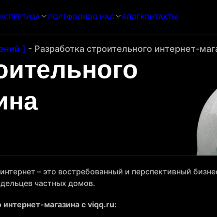
КСПЕРТИЗА
ПОРТФОЛИО
О НАС
БЛОГ
КОНТАКТЫ
ений ]
-
Разработка строительного интернет-маг
оительного
ина
интернет – это востребованный и перспективный бизне
адельцев частных домов.
интернет-магазина с viqq.ru: