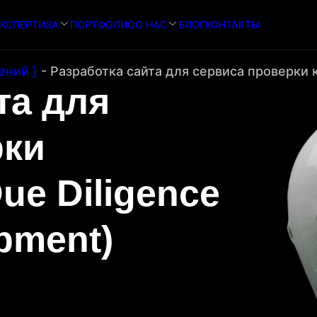
КСПЕРТИЗА
ПОРТФОЛИО
О НАС
БЛОГ
КОНТАКТЫ
ений ]
-
Разработка сайта для сервиса проверки к
та для
рки
ue Diligence
pment)