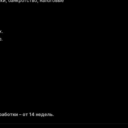
ки, банкротство, налоговые
х.
е.
аботки – от 14 недель.