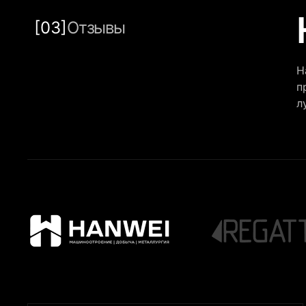
[03]
Отзывы
Н
п
л