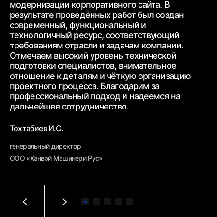
модернизации корпоративного сайта.
В
ра
результате проведённых работ был создан
ww
современный,
функциональный и
ур
технологичный ресурс, соответствующий
тр
требованиям
отрасли и задачам компании.
от
Отмечаем высокий уровень технической
ср
подготовки специалистов, внимательное
вз
отношение к деталям и чёткую
организацию
От
проектного процесса.
Благодарим за
пр
профессиональный подход и надеемся на
вн
дальнейшее
сотрудничество.
Бе
Тохтабиев И.С.
ге
генеральный директор
ОО
ООО «Ханвэй Машинери Рус»