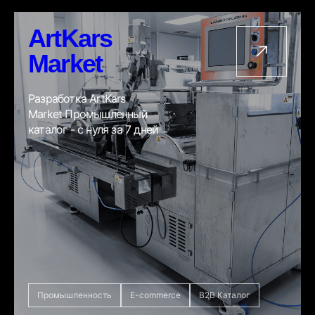
ArtKars
Market
Разработка ArtKars
Market Промышленный
каталог - с нуля за 7 дней
Промышленность
E-commerce
B2B Каталог