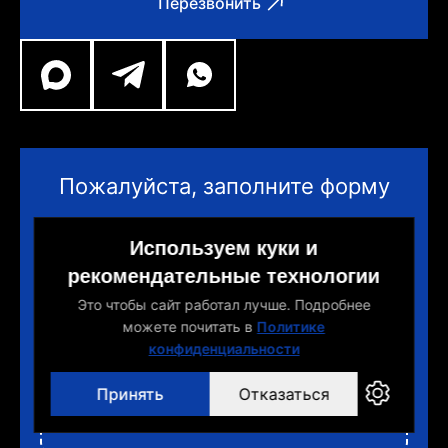
Перезвонить
Пожалуйста, заполните форму
Используем куки и
рекомендательные технологии
Это чтобы сайт работал лучше. Подробнее
можете почитать в
Политике
конфиденциальности
Принять
Отказаться
ВЫБЕРИТЕ И ПРИКРЕПИТЕ МАТЕРИАЛЫ ПРОЕКТА