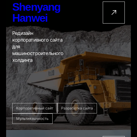
Shenyang
Hanwei
Редизайн
корпоративного сайта
для
машиностроительного
холдинга
Корпоративный сайт
Разработка сайта
Мультиязычность