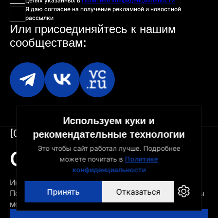
целях указанных в
Политике конфиденциальности
Я даю согласие на получение рекламной и новостной
рассылки
Или присоединяйтесь
к нашим
сообществам:
Используем куки и
[06]
Связь
рекомендательные технологии
Это чтобы сайт работал лучше. Подробнее
Связаться с нами
можете почитать в
Политике
конфиденциальности
Индивидуальные IT решения для вашего бизнеса.
Принять
Отказаться
Получите бесплатную консультацию и узнайте, как мы
можем помочь вам достичь успеха