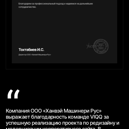
Компания ООО «Ханвэй Машинери Рус»
Ко
выражает благодарность
команде VIQQ за
бл
успешную реализацию проекта по редизайну и
пр
модернизации корпоративного сайта.
В