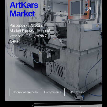
ArtKars
Market
Разработка ArtKars
Market Промышленный
каталог — с нуля за 7
дней
Промышленность
E-commerce
B2B Каталог