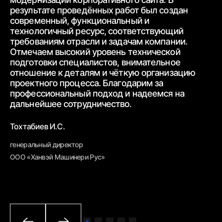
ра
результате проведённых работ был создан
ww
современный,
функциональный и
ур
технологичный ресурс, соответствующий
тр
требованиям
отрасли и задачам компании.
от
Отмечаем высокий уровень технической
ср
подготовки специалистов, внимательное
вз
отношение к деталям и чёткую
организацию
От
проектного процесса.
Благодарим за
пр
профессиональный подход и надеемся на
вн
дальнейшее
сотрудничество.
Бе
Тохтабиев И.С.
ге
генеральный директор
ОО
ООО «Ханвэй Машинери Рус»