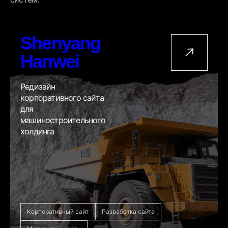
Shenyang
Hanwei
Редизайн
корпоративного сайта
для
машиностроительного
холдинга
Корпоративный сайт
Разработка сайта