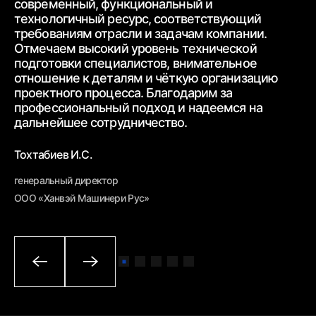
современный,
функциональный и
ур
технологичный ресурс, соответствующий
тр
требованиям
отрасли и задачам компании.
от
Отмечаем высокий уровень технической
ср
подготовки специалистов, внимательное
вз
отношение к деталям и чёткую
организацию
От
проектного процесса.
Благодарим за
пр
профессиональный подход и надеемся на
вн
дальнейшее
сотрудничество.
Бе
Тохтабиев И.С.
ге
генеральный директор
ОО
ООО «Ханвэй Машинери Рус»