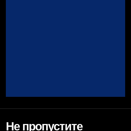
Не пропустите