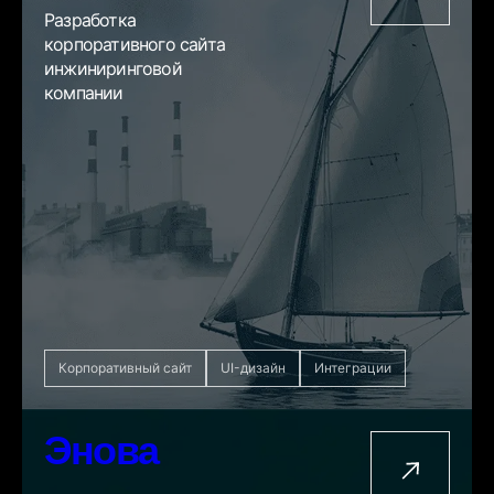
Разработка
корпоративного сайта
инжиниринговой
компании
Корпоративный сайт
UI-дизайн
Интеграции
Энова