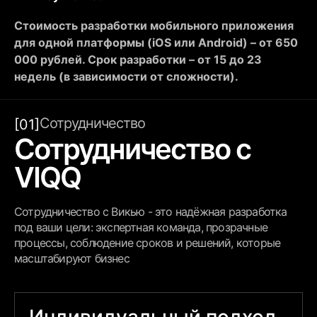
Стоимость разработки мобильного приложения
для одной платформы (iOS или Android) – от 650
000 рублей. Срок разработки – от 15 до 23
недель (в зависимости от сложности).
Сотрудничество
[01]
Сотрудничество с
VIQQ
Сотрудничество с Викью - это надёжная разработка
под ваши цели: экспертная команда, прозрачные
процессы, соблюдение сроков и решений, которые
масштабируют бизнес
Индивидуальный подход