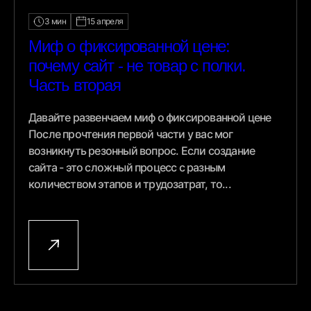
3 мин
15 апреля
Миф о фиксированной цене:
почему сайт - не товар с полки.
Часть вторая
Давайте развенчаем миф о фиксированной цене
После прочтения первой части у вас мог
возникнуть резонный вопрос. Если создание
сайта - это сложный процесс с разным
количеством этапов и трудозатрат, то...