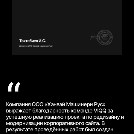
Компания ООО «Ханвэй Машинери Рус»
Ко
выражает благодарность
команде VIQQ за
бл
успешную реализацию проекта по редизайну и
пр
модернизации корпоративного сайта.
В
ра
результате проведённых работ был создан
ww