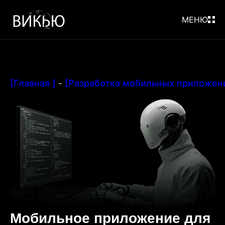
МЕНЮ
[Главная ]
-
[Разработка мобильных приложений
Мобильное приложение для