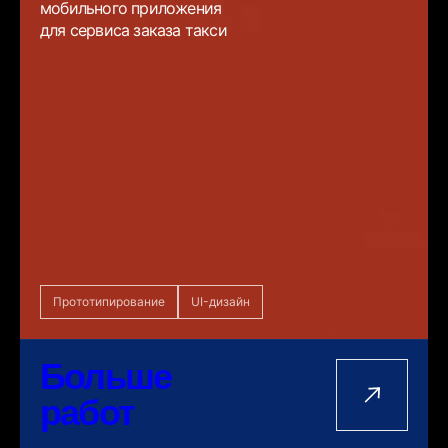
мобильного приложения
для сервиса заказа такси
Прототипирование
UI-дизайн
Больше
работ