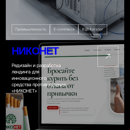
Промышленность
E-commerce
B2B Каталог
НИКОНЕТ
Редизайн и разработка
лендинга для
инновационного
средства против курения
«НИКОНЕТ»