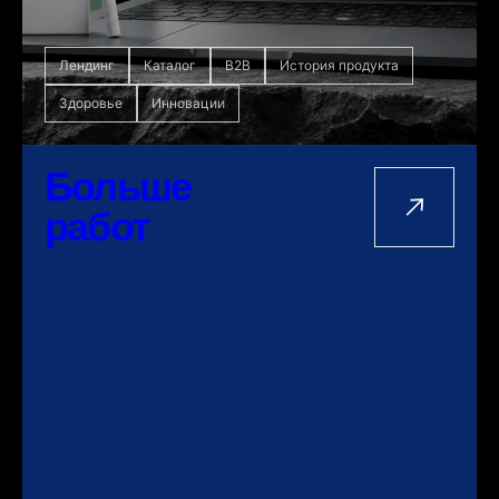
Лендинг
Каталог
B2B
История продукта
Здоровье
Инновации
Больше
работ