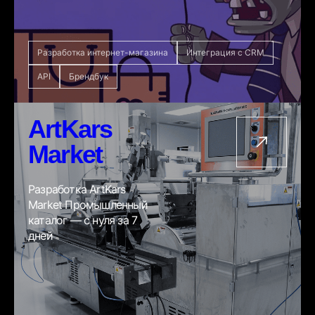
Разработка интернет-магазина
Интеграция с CRM
API
Брендбук
ArtKars
Market
Разработка ArtKars
Market Промышленный
каталог — с нуля за 7
дней