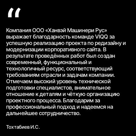
Компания ООО «Ханвэй Машинери Рус»
Ко
выражает благодарность
команде VIQQ за
бл
успешную реализацию проекта по редизайну и
пр
модернизации корпоративного сайта.
В
ра
результате проведённых работ был создан
ww
современный,
функциональный и
ур
технологичный ресурс, соответствующий
тр
требованиям
отрасли и задачам компании.
от
Отмечаем высокий уровень технической
ср
подготовки специалистов, внимательное
вз
отношение к деталям и чёткую
организацию
От
проектного процесса.
Благодарим за
пр
профессиональный подход и надеемся на
вн
дальнейшее
сотрудничество.
Бе
Тохтабиев И.С.
ге