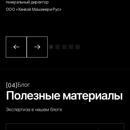
генеральный директор
ОО
ООО «Ханвэй Машинери Рус»
Блог
[04]
Полезные материалы
Экспертиза в нашем блоге