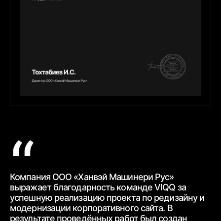
Компания ООО «Ханвэй Машинери Рус»
Ко
выражает благодарность
команде VIQQ за
бл
успешную реализацию проекта по редизайну и
пр
модернизации корпоративного сайта.
В
ра
результате проведённых работ был создан