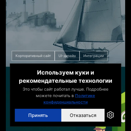
Корпоративный сайт
UI-дизайн
Интеграции
Используем куки и
Энова
рекомендательные технологии
Это чтобы сайт работал лучше. Подробнее
Разработка мобильных приложений для
можете почитать в
Политике
клиентов и сотрудников, для
конфиденциальности
нефтетрейдинговой компании
Принять
Отказаться