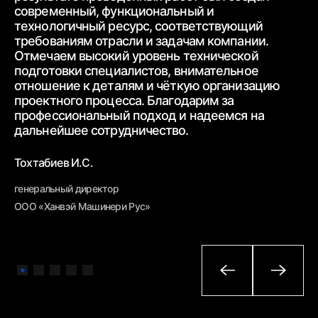
ww
современный,
функциональный и
ур
технологичный ресурс, соответствующий
тр
требованиям
отрасли и задачам компании.
от
Отмечаем высокий уровень технической
ср
подготовки специалистов, внимательное
вз
отношение к деталям и чёткую
организацию
От
проектного процесса.
Благодарим за
пр
профессиональный подход и надеемся на
вн
дальнейшее
сотрудничество.
Бе
Тохтабиев И.С.
ге
генеральный директор
ОО
ООО «Ханвэй Машинери Рус»